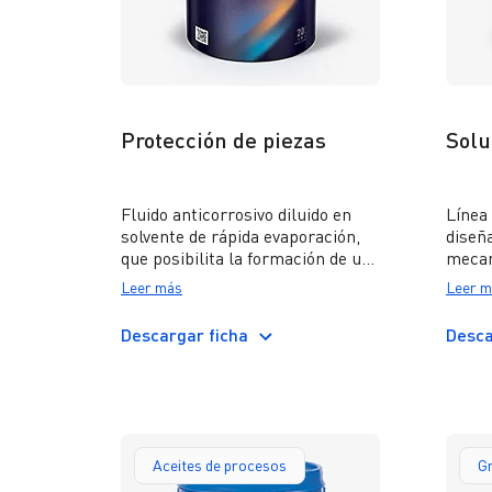
Protección de piezas
Solu
Fluido anticorrosivo diluido en
Línea 
solvente de rápida evaporación,
diseñ
que posibilita la formación de un
mecan
recubrimiento con alta
cuale
Leer más
Leer m
efectividad en la protección de
de co
metales ferrosos.
sobre
Descargar ficha
Desca
se re
superi
Aceites de procesos
G