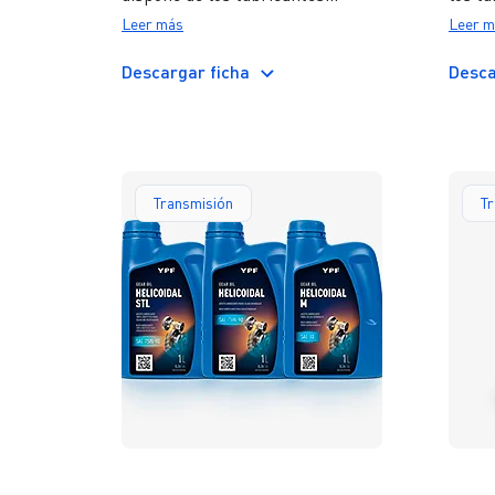
monogrado HD SUPLEMENTO 1
TURB
Leer más
Leer m
y NORMAL; y el multigrado
BC; y
SÚPER 20W-50.
MULTI
Descargar ficha
Desca
viscos
Transmisión
T