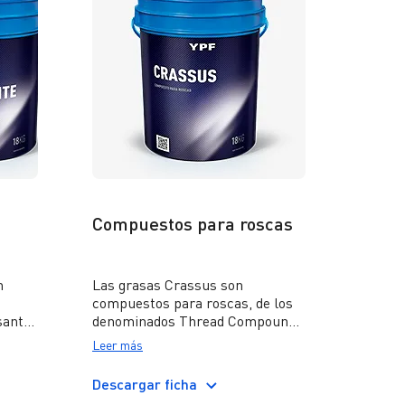
Compuestos para roscas
n
Las grasas Crassus son
compuestos para roscas, de los
santes
denominados Thread Compound,
sas se
diseñados para lubricar, sellar y
Leer más
proteger las conexiones roscadas
en operaciones de perforación,
Descargar ficha
l
casing y tubing de pozos