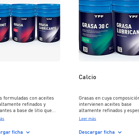
Calcio
s formuladas con aceites
Grasas en cuya composició
altamente refinados y
intervienen aceites base
ntes a base de litio que
altamente refinados y espe
en una alta performance
a base de calcio. Estas gra
ás
Leer más
aplicaciones múltiples
destacan por su excelente
 se evidencien altas cargas
comportamiento ante la
rgar ficha
Descargar ficha
vadas temperaturas de
presencia de humedad en e