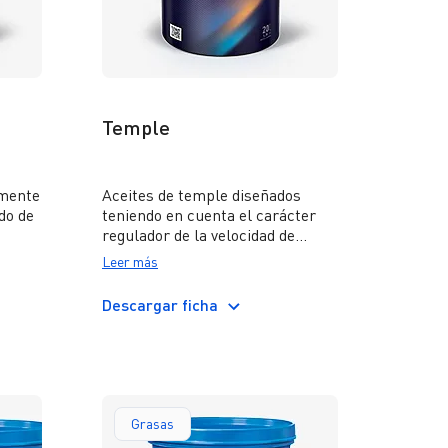
Temple
lmente
Aceites de temple diseñados
do de
teniendo en cuenta el carácter
regulador de la velocidad de
con un
enfriamiento del metal, que es
Leer más
vos
requerido durante el proceso de
tratamiento térmico. Los aceites
Descargar ficha
Cauquén confieren excelentes
ficial
propiedades reguladoras de la
velocidad de temple.
Grasas