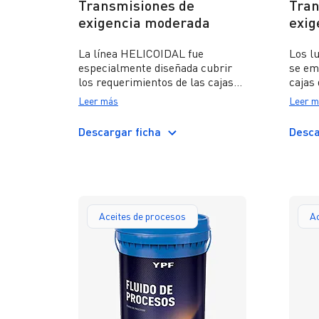
Transmisiones de
Tran
exigencia moderada
exig
La línea HELICOIDAL fue
Los l
especialmente diseñada cubrir
se em
los requerimientos de las cajas
cajas
de velocidades manuales de
que p
Leer más
Leer m
servicio moderado. Estos aceites
consi
cumplen con niveles de calidad
moder
Descargar ficha
Desca
API GL-3 y API GL-4, y con
los r
normas de los principales
corre
fabricantes de equipos como
calid
Scania, Eaton, ZF, Mercedes Benz
y Volkswagen.
Aceites de procesos
Ac