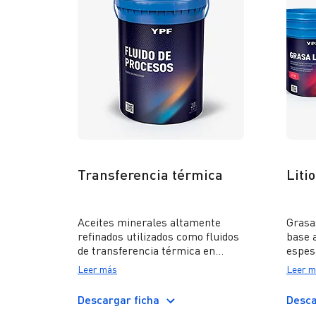
Transferencia térmica
Litio
Aceites minerales altamente
Grasa
refinados utilizados como fluidos
base 
de transferencia térmica en
espesa
sistemas cerrados de
ofrec
Leer más
Leer m
calefacción, los cuales
para 
mantienen sus propiedades a
donde
Descargar ficha
Desca
media o alta temperatura
y ele