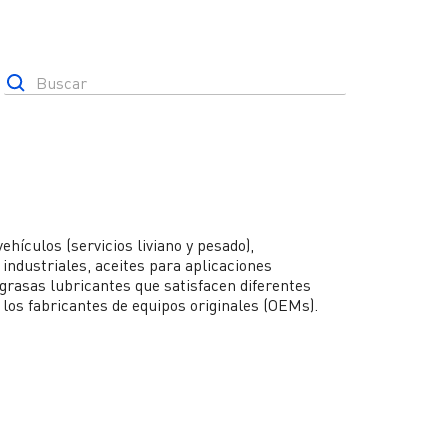
refrigerantes
Líquidos de frenos
Náutica
Línea cuidado
hículos (servicios liviano y pesado),
industriales, aceites para aplicaciones
 grasas lubricantes que satisfacen diferentes
 los fabricantes de equipos originales (OEMs).