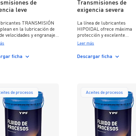
smisiones de
Transmisiones de
encia leve
exigencia severa
ubricantes TRANSMISIÓN
La línea de lubricantes
plean en la lubricación de
HIPOIDAL ofrece máxima
 de velocidades y engranajes
protección y excelente
or su diseño y carga son
performance en engranajes
ás
Leer más
derados de exigencia
tipo hipoidales sometidos a
ada. Estos aceites cubren
servicio severo. Son aceites
rgar ficha
Descargar ficha
equerimientos
multigrados diseñados para
spondientes al nivel de
satisfacer las exigencias de
ad API GL-1.
de velocidad y diferenciales,
direcciones mecánicas,
reductores, tomas de poten
entre otros, que demanden
eites de procesos
Aceites de procesos
lubricante que cumpla con 
nivel de calidad API GL-5.