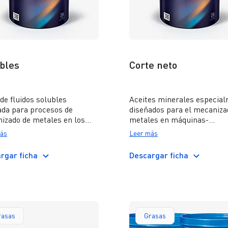
bles
Corte neto
de fluidos solubles
Aceites minerales especia
ada para procesos de
diseñados para el mecaniza
izado de metales en los
metales en máquinas-
s imperan altas velocidades
herramientas, formulados 
ás
Leer más
rte y elevadas temperaturas
adecuado contenido de aditi
 la herramienta, por lo cual
para proteger el filo de la
rgar ficha
Descargar ficha
quiere un poder refrigerante
herramienta, posibilitando
or al de un aceite pleno.
adecuada terminación super
en las piezas procesadas.
rasas
Grasas