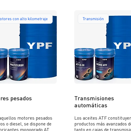
tores con alto kilometraje
Transmisión
res pesados
Transmisiones
automáticas
aquellos motores pesados
Los aceites ATF constituyen
os o diesel, se dispone de
productos más avanzados d
ubricantes monogrado AT
tanto en cajas de transmis