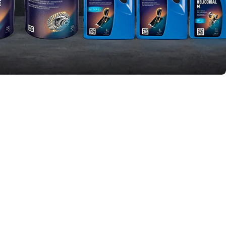
Y-TEC >
YPF Luz >
VMOS >