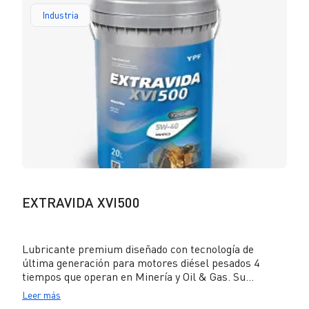
con sistema de reducción catalítica selectiva (SCR), así
Industria
como en motores Euro anteriores. Cuenta con la carta
de aprobación de MTU Tipo 2.
EXTRAVIDA XVI500
Lubricante premium diseñado con tecnología de
última generación para motores diésel pesados 4
tiempos que operan en Minería y Oil & Gas. Su
formulación ofrece una máxima protección contra el
Leer más
desgaste y excelente resistencia a la oxidación,