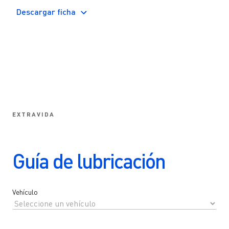
asociado a las altas cargas y operaciones severas.
Descargar ficha
También otorga una óptima fluidez en arranque en
frío. Puede ser utilizado en equipos con motores Euro
VI, Euro V y anteriores, con filtro de partículas (DPF),
recirculación de gases de escape (EGR) o con sistema
de reducción catalítica selectiva (SCR). Cumple con
normas de diversos fabricantes: Caterpillar, Cummins,
Volvo, Detroit Diesel y Mercedes-Benz.
EXTRAVIDA
Guía de lubricación
Vehículo