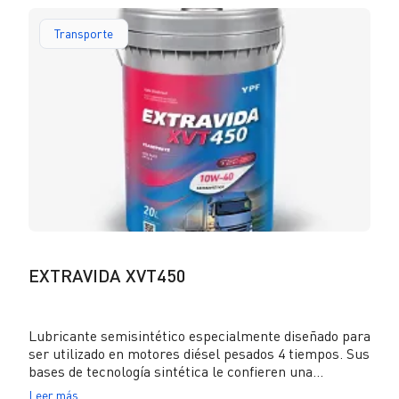
motores Euro V y Euro IV sin DPF, con recirculación
de gases de escape (EGR) o con sistema de reducción
Transporte
catalítica selectiva (SCR), así como en motores Euro
anteriores. Además, cumple con normas de diversos
fabricantes (OEMs): Cummins, Volvo, MAN, Scania,
DAF, Renault e Iveco.
EXTRAVIDA XVT450
Lubricante semisintético especialmente diseñado para
ser utilizado en motores diésel pesados 4 tiempos. Sus
bases de tecnología sintética le confieren una
excelente resistencia a la oxidación que permite
Leer más