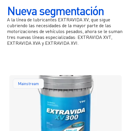
Ir a YPF Boxes >
Nueva segmentación
Servicios para inversores
Ir a App YPF >
A la línea de lubricantes EXTRAVIDA XV, que sigue
Calendario
cubriendo las necesidades de la mayor parte de las
Ir a ServiClub >
motorizaciones de vehículos pesados, ahora se le suman
Preguntas Frecuentes
tres nuevas líneas especializadas: EXTRAVIDA XVT,
EXTRAVIDA XVA y EXTRAVIDA XVI.
Comunicate con nosotros
Formulario de Contacto
Mainstream