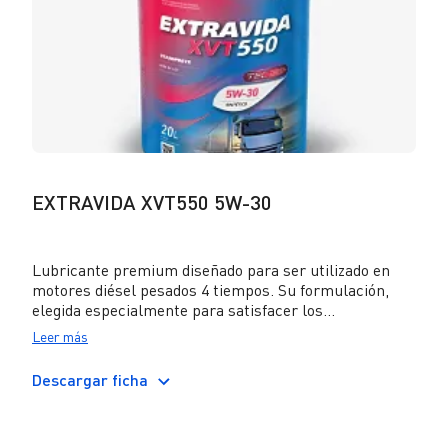
EXTRAVIDA XVT550 5W-30
Lubricante premium diseñado para ser utilizado en
motores diésel pesados 4 tiempos. Su formulación,
elegida especialmente para satisfacer los
requerimientos exigidos por Ford (WSS M2C212-A1),
Leer más
ofrece una mayor capacidad de detergencia para evitar
la formación de depósitos y un excelente control de la
Descargar ficha
oxidación que, junto a su gran reserva alcalina,
garantiza la protección del motor y brinda periodos de
drenaje extendidos. Puede ser utilizado en equipos con