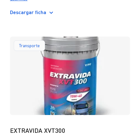
alcanzar periodos de drenaje extendidos. También
ofrece una excelente protección al desgaste incluso a
Descargar ficha
bajas temperaturas, especialmente en condición de
arranque. Puede ser utilizado en equipos con motores
Euro V y Euro IV sin DPF, con recirculación de gases
de escape (EGR) o con sistema de reducción catalítica
selectiva (SCR), así como en motores Euro anteriores.
Transporte
EXTRAVIDA XVT300