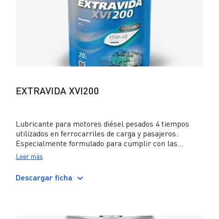
EXTRAVIDA XVI200
Lubricante para motores diésel pesados 4 tiempos
utilizados en ferrocarriles de carga y pasajeros.
Especialmente formulado para cumplir con las
máximas exigencias del fabricante de motores MTU.
Leer más
Su tecnología exclusiva le confiere un destacado
control del hollín, una excelente protección contra el
Descargar ficha
desgaste y una gran resistencia a la oxidación que se
traduce en una mayor vida útil del lubricante. Puede
ser utilizado en equipos con motores Euro V y Euro IV
sin DPF, con recirculación de gases de escape (EGR) o