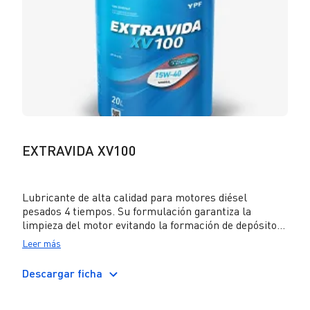
EXTRAVIDA XV100
Lubricante de alta calidad para motores diésel
pesados 4 tiempos. Su formulación garantiza la
limpieza del motor evitando la formación de depósitos
en pistones. Puede ser utilizado en equipos con
Leer más
motores Euro V y Euro IV sin DPF, con recirculación
de gases de escape (EGR) o con sistema de reducción
Descargar ficha
catalítica selectiva (SCR), así como en motores Euro
III y anteriores. Cumple con normas de los principales
fabricantes (OEMs) de motores diesel pesados.