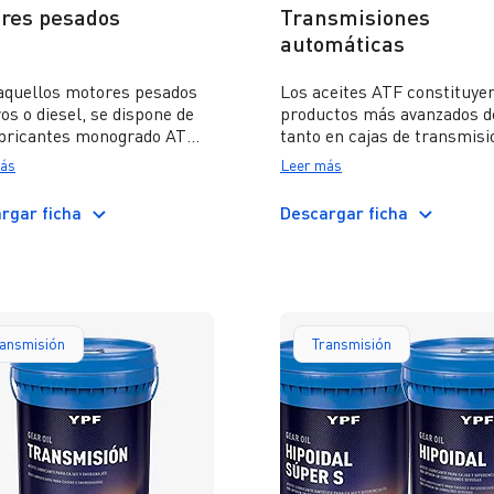
res pesados
Transmisiones
automáticas
aquellos motores pesados
Los aceites ATF constituyen
os o diesel, se dispone de
productos más avanzados d
ubricantes monogrado AT
tanto en cajas de transmis
O, HD DIESEL y DIESEL
manuales como en cajas
ás
Leer más
 los multigrado
automáticas. Son de alto ín
TURBO en variedad de
de viscosidad, diseñados c
rgar ficha
Descargar ficha
idades.
fluido hidráulico para
determinados tipos de
transmisiones y dispositivo
tales como direcciones
hidráulicas e hidrostáticas,
mandos de frenos y embrag
ransmisión
Transmisión
acoplamientos y variadores
velocidad. Además, cumple
las normas de los principal
fabricantes como General
Motors, Allison, Mercedes 
Voith, ZF, Ford, entre otros.