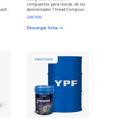
compuestos para roscas, de los
santes
denominados Thread Compound,
sas se
diseñados para lubricar, sellar y
Leer más
proteger las conexiones roscadas
en operaciones de perforación,
Descargar ficha
l
casing y tubing de pozos
petroleros.
Industriales