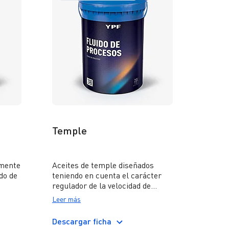
las transmisiones de potencia
que demandan el cumplimiento
de la norma de Caterpillar FD-1.
Temple
lmente
Aceites de temple diseñados
do de
teniendo en cuenta el carácter
regulador de la velocidad de
con un
enfriamiento del metal, que es
Leer más
vos
requerido durante el proceso de
tratamiento térmico. Los aceites
Descargar ficha
Cauquén confieren excelentes