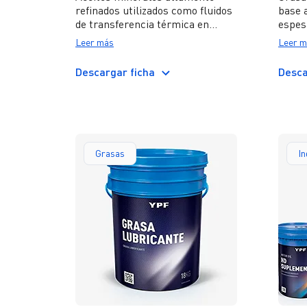
refinados utilizados como fluidos
base 
de transferencia térmica en
espesa
sistemas cerrados de
ofrec
Leer más
Leer m
calefacción, los cuales
para 
mantienen sus propiedades a
donde
Descargar ficha
Desca
media o alta temperatura
y ele
durante largo tiempo.
trabaj
Grasas
In