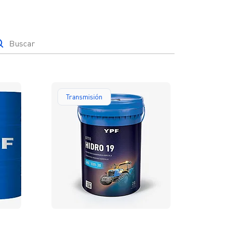
Y-TEC >
YPF Luz >
scar
VMOS >
Transmisión