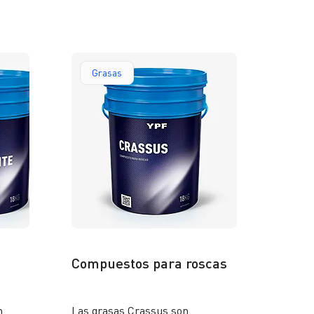
ficial
propiedades reguladoras de la
velocidad de temple.
Grasas
Compuestos para roscas
n
Las grasas Crassus son