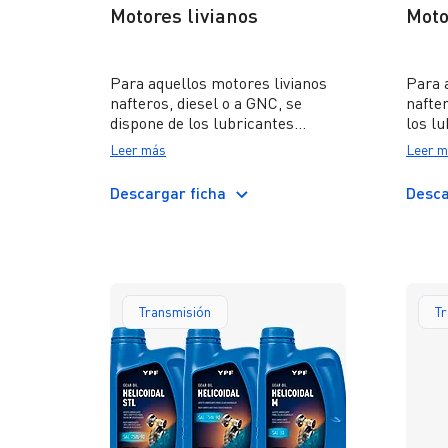
Motores livianos
Moto
Para aquellos motores livianos
Para 
nafteros, diesel o a GNC, se
nafter
dispone de los lubricantes
los l
monogrado HD SUPLEMENTO 1
TURB
Leer más
Leer m
y NORMAL; y el multigrado
BC; y
SÚPER 20W-50.
MULTI
Descargar ficha
Desca
viscos
Transmisión
T