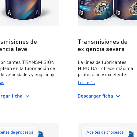
smisiones de
Transmisiones de
encia leve
exigencia severa
ubricantes TRANSMISIÓN
La línea de lubricantes
plean en la lubricación de
HIPOIDAL ofrece máxima
 de velocidades y engranajes
protección y excelente
or su diseño y carga son
performance en engranajes
ás
Leer más
derados de exigencia
tipo hipoidales sometidos a
ada. Estos aceites cubren
servicio severo. Son aceites
rgar ficha
Descargar ficha
equerimientos
multigrados diseñados para
spondientes al nivel de
satisfacer las exigencias de
ad API GL-1.
de velocidad y diferenciales,
direcciones mecánicas,
reductores, tomas de poten
entre otros, que demanden
eites de procesos
Aceites de procesos
lubricante que cumpla con 