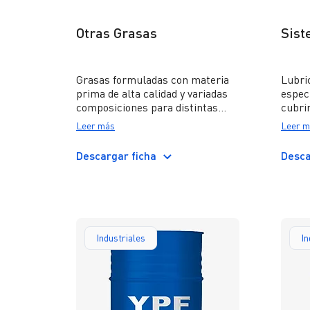
Otras Grasas
Sist
Grasas formuladas con materia
Lubric
prima de alta calidad y variadas
espec
composiciones para distintas
cubrir
necesidades de lubricación.
de los
Leer más
Leer m
Incluy
HIDR
Descargar ficha
Desca
HSVI;
FT S
Industriales
In