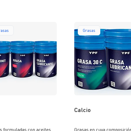
or al de un aceite pleno.
adecuada terminación super
en las piezas procesadas.
rasas
Grasas
Calcio
s formuladas con aceites
Grasas en cuya composició