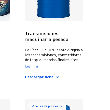
Transmisiones
maquinaria pesada
La línea FT SÚPER esta dirigida a
las transmisiones, convertidores
de torque, mandos finales, frenos
 de
húmedos y sistemas hidráulicos
Leer más
que equipan la maquinaria de
servicio pesado con
Descargar ficha
requerimientos de altas cargas y
 cajas
exigente control de la fricción. Su
 ejes,
formulación responde a las
normas de Caterpillar, Allison y
cia,
Komatsu.
 un
Complementariamente, FT
Aceites de procesos
el
SÚPER D 50 está diseñado para