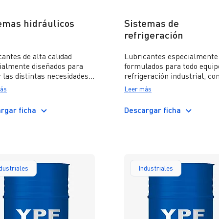
emas hidráulicos
Sistemas de
refrigeración
antes de alta calidad
Lubricantes especialmente
ialmente diseñados para
formulados para todo equip
 las distintas necesidades
refrigeración industrial, co
 circuitos hidráulicos.
compresores alternativos o
ás
Leer más
e las líneas de productos:
rotativos, que requieran de
ÁULICO BP; HIDRÁULICO
aceite que asegure su fluide
rgar ficha
Descargar ficha
 HIDRÁULICO D; HIDRO 19;
bajas temperaturas y una 
ÚPER; HD SUPLEMENTO 1
estabilidad química con el 
refrigeración utilizado. El
lubricante FRIGORÍFICO es
diseñado para aquellos equ
que empleen amoníaco com
dustriales
Industriales
refrigerante, el aceite POL
para los que empleen amon
freón o CO2.