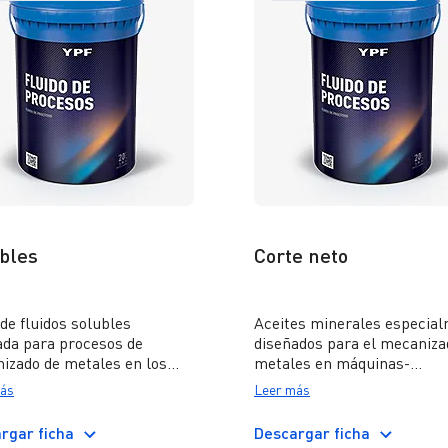
nivel de calidad API GL-5.
bles
Corte neto
de fluidos solubles
Aceites minerales especia
ada para procesos de
diseñados para el mecaniza
izado de metales en los
metales en máquinas-
s imperan altas velocidades
herramientas, formulados 
ás
Leer más
rte y elevadas temperaturas
adecuado contenido de aditi
 la herramienta, por lo cual
para proteger el filo de la
rgar ficha
Descargar ficha
quiere un poder refrigerante
herramienta, posibilitando