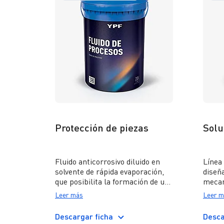
Protección de piezas
Solu
Fluido anticorrosivo diluido en
Línea 
solvente de rápida evaporación,
diseñ
que posibilita la formación de un
mecan
recubrimiento con alta
cuale
Leer más
Leer m
efectividad en la protección de
de co
metales ferrosos.
sobre
Descargar ficha
Desca
se re