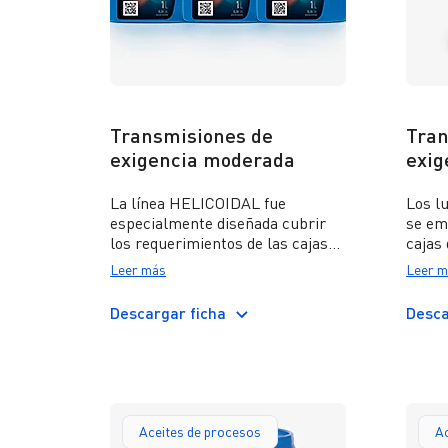
Transmisiones de
Tran
exigencia moderada
exig
La línea HELICOIDAL fue
Los l
especialmente diseñada cubrir
se em
los requerimientos de las cajas
cajas
de velocidades manuales de
que p
Leer más
Leer m
servicio moderado. Estos aceites
consi
cumplen con niveles de calidad
moder
Descargar ficha
Desca
API GL-3 y API GL-4, y con
los r
normas de los principales
corre
fabricantes de equipos como
calid
Scania, Eaton, ZF, Mercedes Benz
y Volkswagen.
Aceites de procesos
Ac