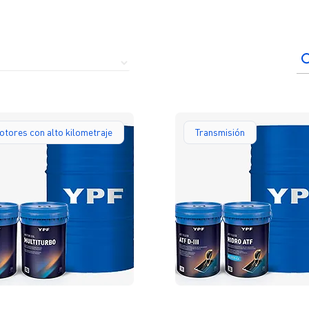
Bu
tores con alto kilometraje
Transmisión